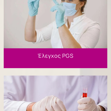
Έλεγχος PGS