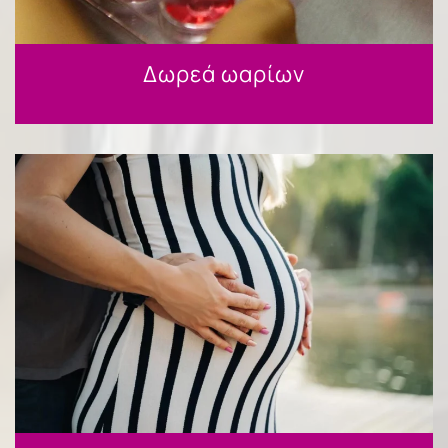
Δωρεά ωαρίων