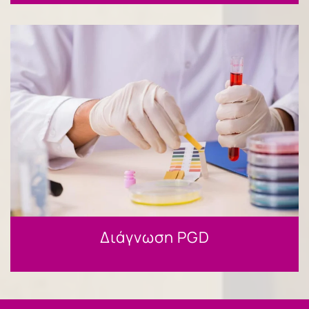
Διάγνωση PGD