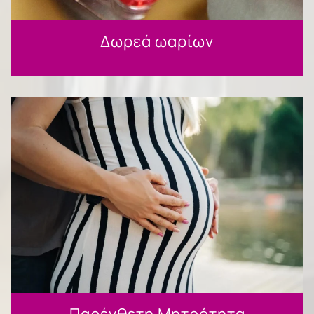
Δωρεά ωαρίων
Παρένθετη Μητρότητα