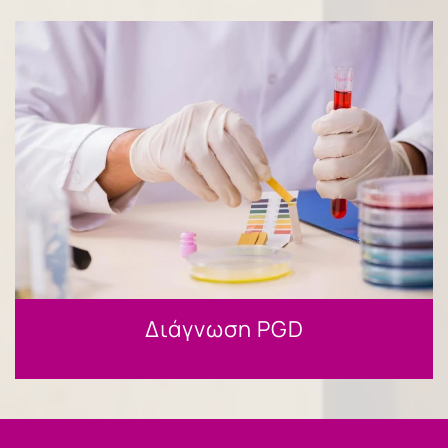
Διάγνωση PGD